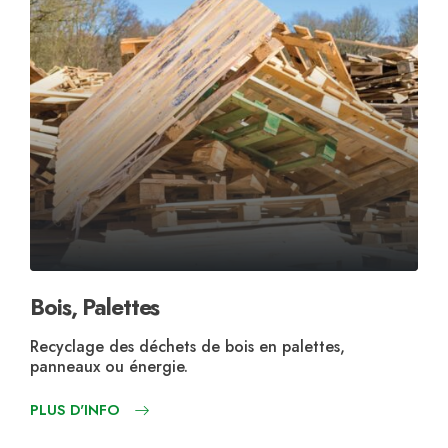
Déchets de Bureaux
Fe
Collecte et recyclage des déchets issus des
No
entreprises et administrations.
mé
PLUS D'INFO
PL