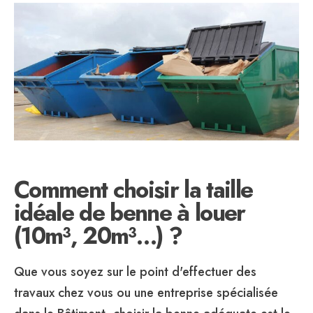
CHOISIR
LA
TAILLE
IDÉALE
DE
BENNE
À
LOUER
(10M³,
20M³…)
?
Comment choisir la taille
idéale de benne à louer
(10m³, 20m³…) ?
Que vous soyez sur le point d'effectuer des
travaux chez vous ou une entreprise spécialisée