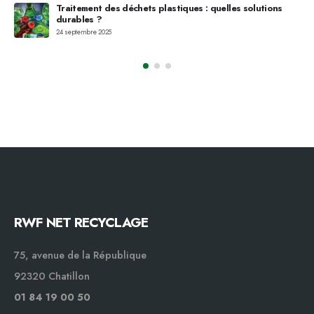
Traitement des déchets plastiques : quelles solutions
ise
durables ?
24 septembre 2025
RWF NET RECYCLAGE
75, avenue de la République
92320 Chatillon
01 84 19 00 50